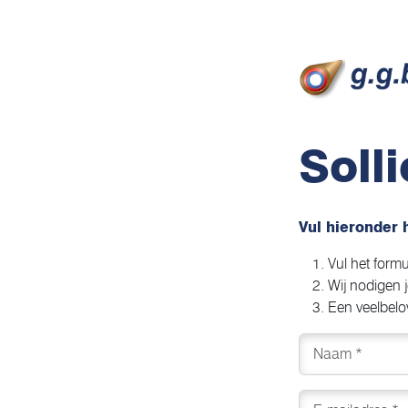
Soll
Vul hieronder h
Vul het formul
Wij nodigen 
Een veelbelov