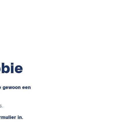
bbie
 je gewoon een
s.
rmulier in.