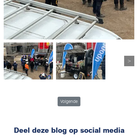
<
>
Volgende artikel: Gehaktballetje op de b
Volgende
Deel deze blog op social media